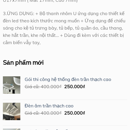
U17x7mm ( Măt 17mm, Cao 7mm)
3.ỨNG DỤNG: + Bộ thanh nhôm U ứng dụng cho thiết kế
đèn led theo kích thước mong muốn + Ứng dụng để chiếu
sáng cho kệ tủ trưng bày, tủ bếp, tủ quần áo, cầu thang,
khe hắt trần, khe nội thất… + Dùng đi kèm với các thiết bị
cảm biến vẫy tay,
Sản phẩm mới
Gói thi công hệ thống đèn trần thạch cao
Giá
Giá
Giá cũ:
400.000
₫
250.000
₫
gốc
hiện
là:
tại
400.000₫.
là:
Đèn âm trần thạch cao
250.000₫.
Giá
Giá
Giá cũ:
400.000
₫
250.000
₫
gốc
hiện
là:
tại