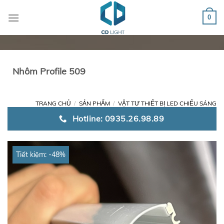
Chuyển
đến
0
nội
dung
Nhôm Profile 509
TRANG CHỦ
/
SẢN PHẨM
/
VẬT TƯ THIẾT BỊ LED CHIẾU SÁNG
Hotline: 0935.26.98.89
Tiết kiệm: -48%