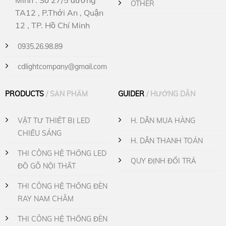
OTHER
TA12 , P.Thới An , Quận
12 , TP. Hồ Chí Minh
0935.26.98.89
cdlightcompany@gmail.com
PRODUCTS
/ SẢN PHẨM
GUIDER
/ HƯỚNG DẪN
VẬT TƯ THIẾT BỊ LED
H. DẪN MUA HÀNG
CHIẾU SÁNG
H. DẪN THANH TOÁN
THI CÔNG HỆ THỐNG LED
QUY ĐỊNH ĐỔI TRẢ
ĐỒ GỖ NỘI THẤT
THI CÔNG HỆ THỐNG ĐÈN
RAY NAM CHÂM
THI CÔNG HỆ THỐNG ĐÈN