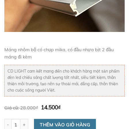
Máng nhôm bộ có chụp mika, có đầu nhựa bịt 2 đầu
máng đi kèm
CD LIGHT cam kết mang đến cho khách hàng một sản phẩm
đèn led chiếu sáng chất lượng tốt nhất, siêu tiết kiệm, thân
thiện môi trường, tạo nên sự thoải mái, đẳng cấp, thân thiện
cho cuộc sống người Việt.
Giá
Giá
14.500
₫
Giá cũ:
28.000
₫
gốc
hiện
là:
tại
28.000₫.
là:
Nhôm Profile 509 số lượng
THÊM VÀO GIỎ HÀNG
14.500₫.