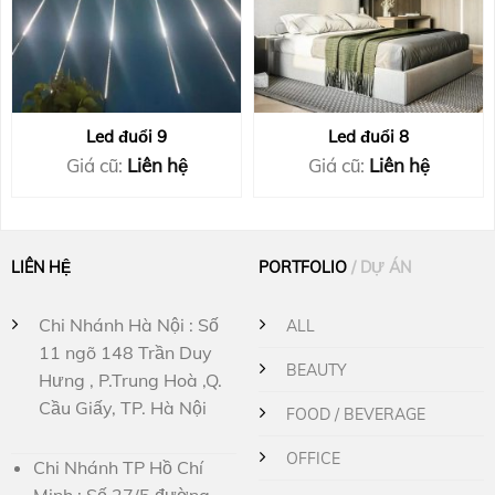
Led đuổi 9
Led đuổi 8
Giá cũ:
Liên hệ
Giá cũ:
Liên hệ
LIÊN HỆ
PORTFOLIO
/ DỰ ÁN
Chi Nhánh Hà Nội : Số
ALL
11 ngõ 148 Trần Duy
BEAUTY
Hưng , P.Trung Hoà ,Q.
Cầu Giấy, TP. Hà Nội
FOOD / BEVERAGE
OFFICE
Chi Nhánh TP Hồ Chí
Minh : Số 27/5 đường