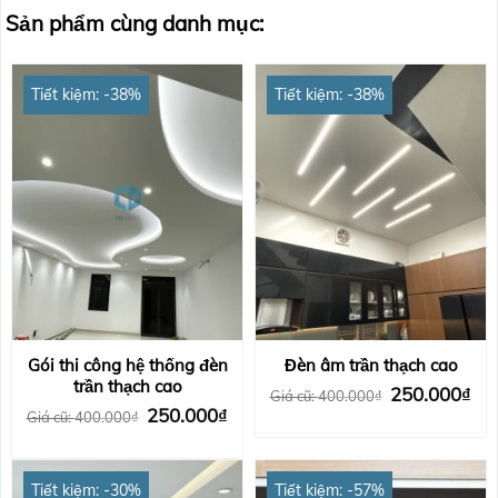
Sản phẩm cùng danh mục:
Tiết kiệm: -38%
Tiết kiệm: -38%
Gói thi công hệ thống đèn
Đèn âm trần thạch cao
trần thạch cao
Giá
Gi
250.000
₫
Giá cũ:
400.000
₫
gốc
hi
Giá
Giá
250.000
₫
Giá cũ:
400.000
₫
là:
tại
gốc
hiện
400.000₫.
là:
là:
tại
25
400.000₫.
là:
250.000₫.
Tiết kiệm: -30%
Tiết kiệm: -57%