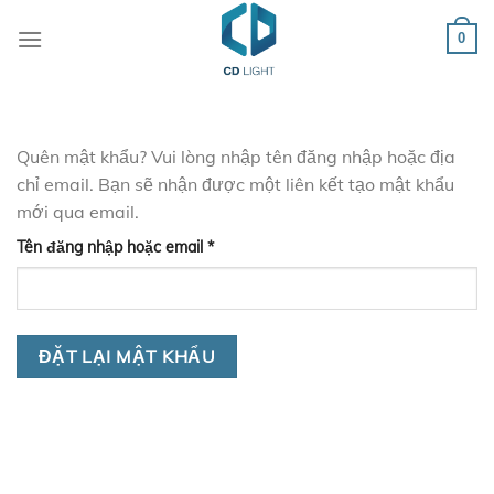
Chuyển
đến
0
nội
dung
Quên mật khẩu? Vui lòng nhập tên đăng nhập hoặc địa
chỉ email. Bạn sẽ nhận được một liên kết tạo mật khẩu
mới qua email.
Bắt
Tên đăng nhập hoặc email
*
buộc
ĐẶT LẠI MẬT KHẨU