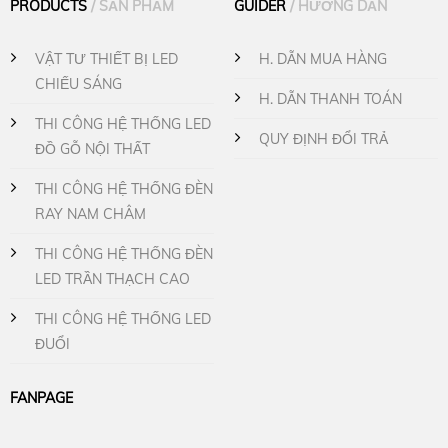
PRODUCTS
/ SẢN PHẨM
GUIDER
/ HƯỚNG DẪN
VẬT TƯ THIẾT BỊ LED
H. DẪN MUA HÀNG
CHIẾU SÁNG
H. DẪN THANH TOÁN
THI CÔNG HỆ THỐNG LED
QUY ĐỊNH ĐỔI TRẢ
ĐỒ GỖ NỘI THẤT
THI CÔNG HỆ THỐNG ĐÈN
RAY NAM CHÂM
THI CÔNG HỆ THỐNG ĐÈN
LED TRẦN THẠCH CAO
THI CÔNG HỆ THỐNG LED
ĐUỔI
FANPAGE