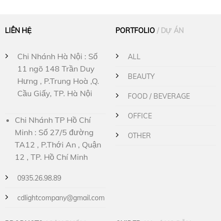
LIÊN HỆ
PORTFOLIO
/ DỰ ÁN
Chi Nhánh Hà Nội : Số
ALL
11 ngõ 148 Trần Duy
BEAUTY
Hưng , P.Trung Hoà ,Q.
Cầu Giấy, TP. Hà Nội
FOOD / BEVERAGE
OFFICE
Chi Nhánh TP Hồ Chí
Minh : Số 27/5 đường
OTHER
TA12 , P.Thới An , Quận
12 , TP. Hồ Chí Minh
0935.26.98.89
cdlightcompany@gmail.com