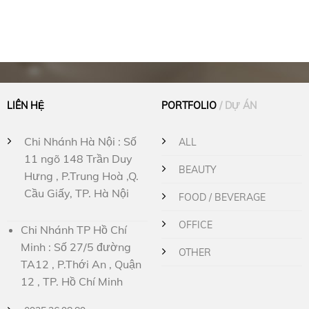
LIÊN HỆ
PORTFOLIO
/ DỰ ÁN
Chi Nhánh Hà Nội : Số
ALL
11 ngõ 148 Trần Duy
BEAUTY
Hưng , P.Trung Hoà ,Q.
Cầu Giấy, TP. Hà Nội
FOOD / BEVERAGE
OFFICE
Chi Nhánh TP Hồ Chí
Minh : Số 27/5 đường
OTHER
TA12 , P.Thới An , Quận
12 , TP. Hồ Chí Minh