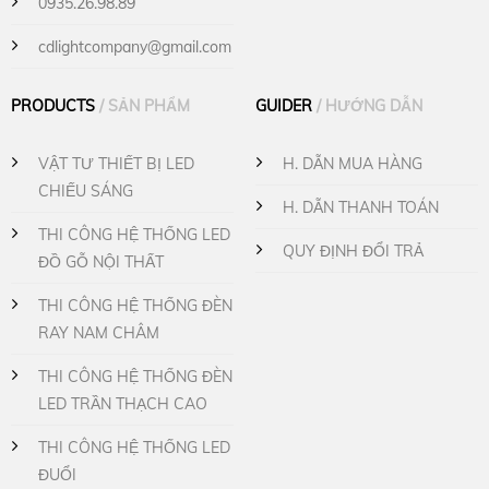
0935.26.98.89
cdlightcompany@gmail.com
PRODUCTS
/ SẢN PHẨM
GUIDER
/ HƯỚNG DẪN
VẬT TƯ THIẾT BỊ LED
H. DẪN MUA HÀNG
CHIẾU SÁNG
H. DẪN THANH TOÁN
THI CÔNG HỆ THỐNG LED
QUY ĐỊNH ĐỔI TRẢ
ĐỒ GỖ NỘI THẤT
THI CÔNG HỆ THỐNG ĐÈN
RAY NAM CHÂM
THI CÔNG HỆ THỐNG ĐÈN
LED TRẦN THẠCH CAO
THI CÔNG HỆ THỐNG LED
ĐUỔI