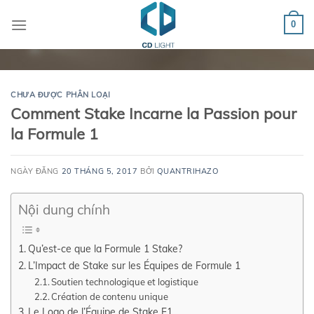
Chuyển
đến
0
nội
dung
CHƯA ĐƯỢC PHÂN LOẠI
Comment Stake Incarne la Passion pour
la Formule 1
NGÀY ĐĂNG
20 THÁNG 5, 2017
BỞI
QUANTRIHAZO
Nội dung chính
Qu’est-ce que la Formule 1 Stake?
L’Impact de Stake sur les Équipes de Formule 1
Soutien technologique et logistique
Création de contenu unique
Le Logo de l’Équipe de Stake F1