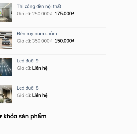
400.000₫.
là:
Thi công đèn nội thất
250.000₫.
Giá
Giá
Giá cũ:
250.000
₫
175.000
₫
gốc
hiện
là:
tại
250.000₫.
là:
Đèn ray nam châm
175.000₫.
Giá
Giá
Giá cũ:
350.000
₫
150.000
₫
gốc
hiện
là:
tại
350.000₫.
là:
Led đuổi 9
150.000₫.
Giá cũ:
Liên hệ
Led đuổi 8
Giá cũ:
Liên hệ
ừ khóa sản phẩm