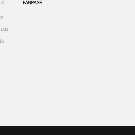
ẪN
FANPAGE
NG
TOÁN
RẢ