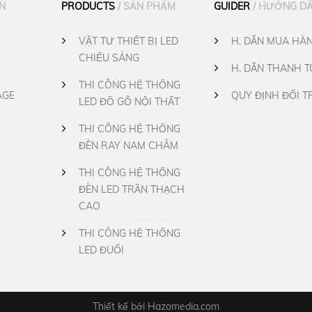
ÁN
PRODUCTS
/ SẢN PHẨM
GUIDER
/ HƯỚNG D
VẬT TƯ THIẾT BỊ LED
H. DẪN MUA HÀ
CHIẾU SÁNG
H. DẪN THANH 
THI CÔNG HỆ THỐNG
AGE
QUY ĐỊNH ĐỔI T
LED ĐỒ GỖ NỘI THẤT
THI CÔNG HỆ THỐNG
ĐÈN RAY NAM CHÂM
THI CÔNG HỆ THỐNG
ĐÈN LED TRẦN THẠCH
CAO
THI CÔNG HỆ THỐNG
LED ĐUỔI
Thiết kế bởi
Hazomedia.com