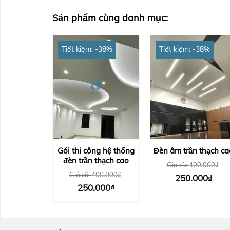
Sản phẩm cùng danh mục:
Tiết kiệm: -38%
Tiết kiệm: -38%
Gói thi công hệ thống
Đèn âm trần thạch ca
đèn trần thạch cao
Giá cũ:
400.000
₫
Giá cũ:
400.000
₫
Giá
Giá
250.000
₫
gốc
hiện
Giá
Giá
250.000
₫
là:
tại
gốc
hiện
400.000₫.
là:
là:
tại
250.
400.000₫.
là:
250.000₫.