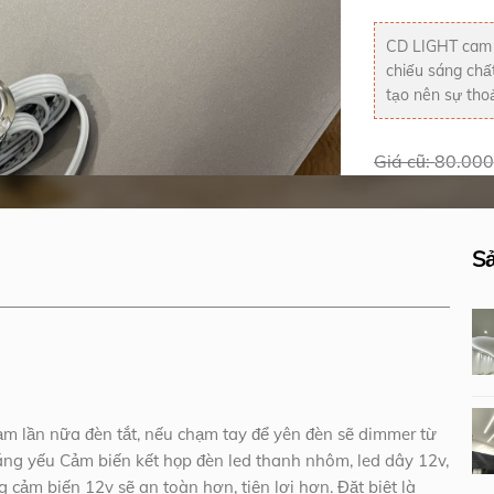
CD LIGHT cam 
chiếu sáng chất
tạo nên sự thoả
Giá cũ:
80.000
Cạm biến chạm 
S
m lần nữa đèn tắt, nếu chạm tay để yên đèn sẽ dimmer từ
áng yếu Cảm biến kết họp đèn led thanh nhôm, led dây 12v,
g cảm biến 12v sẽ an toàn hơn, tiện lợi hơn. Đặt biệt là