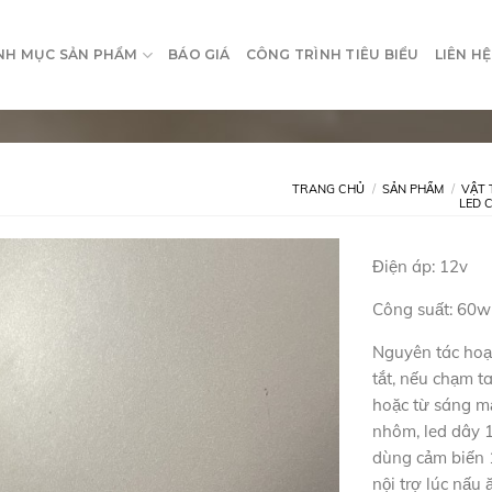
NH MỤC SẢN PHẨM
BÁO GIÁ
CÔNG TRÌNH TIÊU BIỂU
LIÊN HỆ
TRANG CHỦ
/
SẢN PHẨM
/
VẬT 
LED 
Điện áp: 12v
Công suất: 60w
Nguyên tác hoạ
tắt, nếu chạm t
hoặc từ sáng m
nhôm, led dây 1
dùng cảm biến 1
nội trợ lúc nấu 