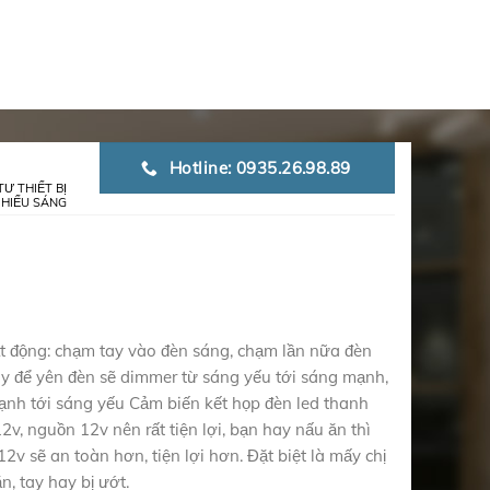
Hotline: 0935.26.98.89
TƯ THIẾT BỊ
CHIẾU SÁNG
t động: chạm tay vào đèn sáng, chạm lần nữa đèn
ay để yên đèn sẽ dimmer từ sáng yếu tới sáng mạnh,
ạnh tới sáng yếu Cảm biến kết họp đèn led thanh
2v, nguồn 12v nên rất tiện lợi, bạn hay nấu ăn thì
2v sẽ an toàn hơn, tiện lợi hơn. Đặt biệt là mấy chị
ăn, tay hay bị ướt.