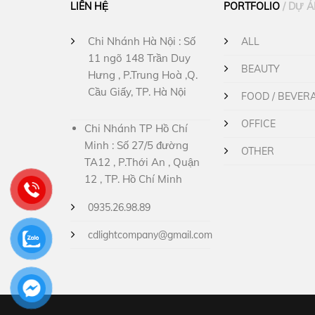
LIÊN HỆ
PORTFOLIO
/ DỰ 
Chi Nhánh Hà Nội : Số
ALL
11 ngõ 148 Trần Duy
BEAUTY
Hưng , P.Trung Hoà ,Q.
Cầu Giấy, TP. Hà Nội
FOOD / BEVER
OFFICE
Chi Nhánh TP Hồ Chí
Minh : Số 27/5 đường
OTHER
TA12 , P.Thới An , Quận
12 , TP. Hồ Chí Minh
0935.26.98.89
cdlightcompany@gmail.com