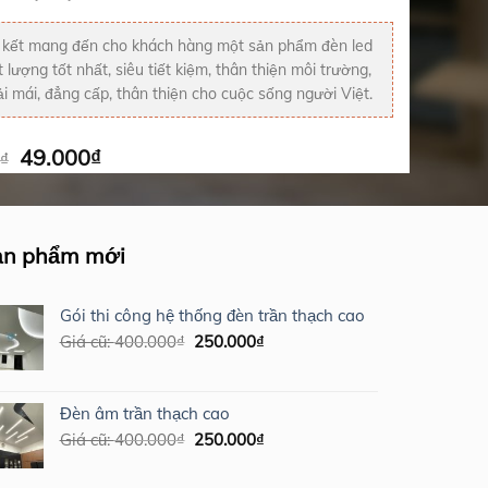
kết mang đến cho khách hàng một sản phẩm đèn led
 lượng tốt nhất, siêu tiết kiệm, thân thiện môi trường,
i mái, đẳng cấp, thân thiện cho cuộc sống người Việt.
Giá
Giá
49.000
₫
₫
gốc
hiện
là:
tại
80.000₫.
là:
12V 60W số lượng
THÊM VÀO GIỎ HÀNG
49.000₫.
ản phẩm mới
Gói thi công hệ thống đèn trần thạch cao
Giá
Giá
Giá cũ:
400.000
₫
250.000
₫
gốc
hiện
là:
tại
400.000₫.
là:
Đèn âm trần thạch cao
250.000₫.
Giá
Giá
Giá cũ:
400.000
₫
250.000
₫
gốc
hiện
là:
tại