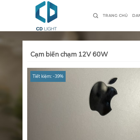
Chuyển
đến
TRANG CHỦ
DA
nội
dung
Cạm biến chạm 12V 60W
Tiết kiệm: -39%